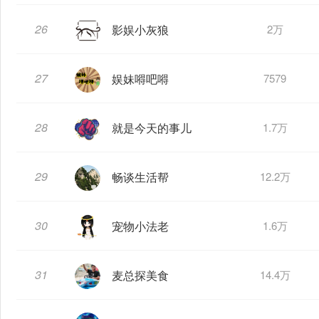
26
影娱小灰狼
2万
27
娱妹嘚吧嘚
7579
28
就是今天的事儿
1.7万
29
畅谈生活帮
12.2万
30
宠物小法老
1.6万
31
麦总探美食
14.4万