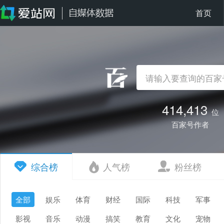
首页
414,413
位
百家号作者
综合榜
人气榜
粉丝榜
全部
娱乐
体育
财经
国际
科技
军事
影视
音乐
动漫
搞笑
教育
文化
宠物