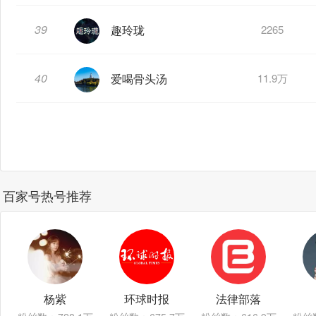
39
趣玲珑
2265
40
爱喝骨头汤
11.9万
百家号热号推荐
杨紫
环球时报
法律部落