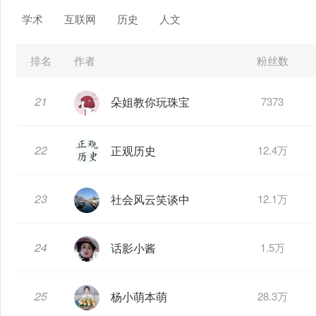
学术
互联网
历史
人文
排名
作者
粉丝数
21
朵姐教你玩珠宝
7373
22
正观历史
12.4万
23
社会风云笑谈中
12.1万
24
话影小酱
1.5万
25
杨小萌本萌
28.3万