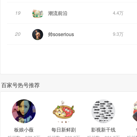
19
潮流前沿
4.4万
20
帅soserious
9.3万
百家号热号推荐
板娘小薇
每日新鲜剧
影视新干线