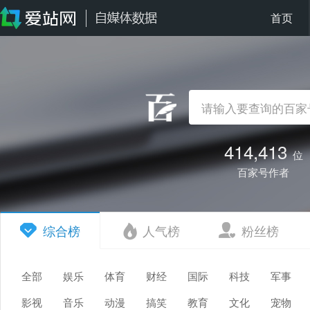
首页
414,413
位
百家号作者
综合榜
人气榜
粉丝榜
全部
娱乐
体育
财经
国际
科技
军事
影视
音乐
动漫
搞笑
教育
文化
宠物