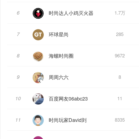
6
时尚达人小鸡灭火器
1.7万
7
环球星尚
285
8
海螺时尚圈
9672
9
周周六六
8
10
百度网友06abc23
11
11
时尚玩家David刘
8335