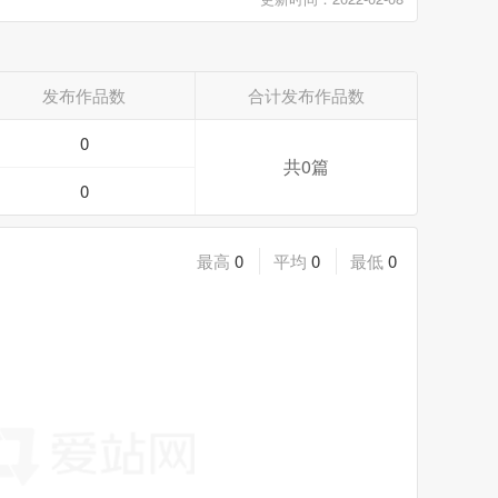
发布作品数
合计发布作品数
0
共0篇
0
最高
0
平均
0
最低
0