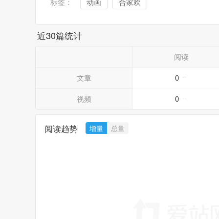
标签：
动画
合家欢
近30篇统计
阅读
文章
0
视频
0
阅读趋势
增量
总量