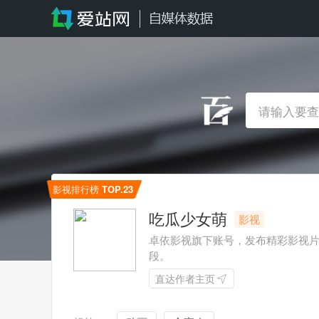
影视排行榜
TOP.23
吃瓜少女萌
影视
卓依影视旗下账号，发布精彩影视
段。
直达作者主页