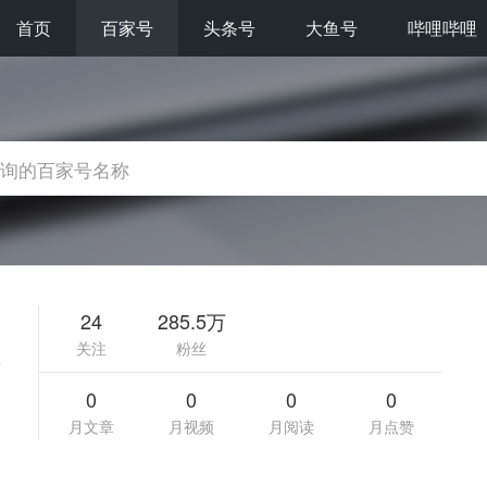
首页
百家号
头条号
大鱼号
哔哩哔哩
24
285.5万
关注
粉丝
片
0
0
0
0
月文章
月视频
月阅读
月点赞