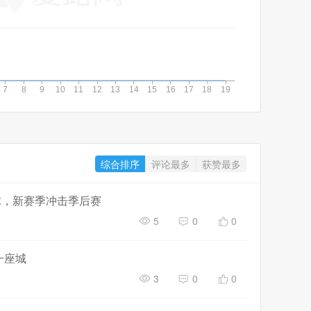
综合排序
评论最多
获赞最多
球，新赛季冲击季后赛
5
0
0
一座城
3
0
0