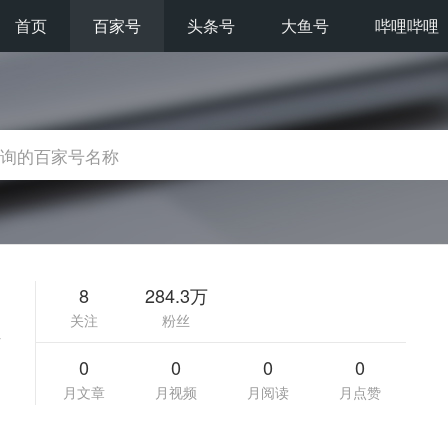
首页
百家号
头条号
大鱼号
哔哩哔哩
8
284.3万
关注
粉丝
外
0
0
0
0
月文章
月视频
月阅读
月点赞