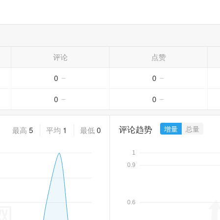
评论
点赞
0
0
0
0
评论趋势
增量
总量
最高
5
平均
1
最低
0