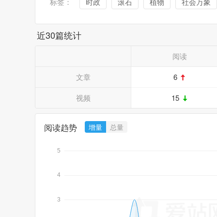
标签：
时政
滚石
植物
社会万象
近30篇统计
阅读
文章
6
视频
15
阅读趋势
增量
总量